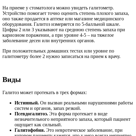
На приеме у стоматолога можно увидеть галитометр.
Устройство помогает точно оценить степень плохого запаха,
оно также продается в аптеке или магазине медицинского
оборудования. Галитоз измеряется по 5-балльной шкале.
Цифры 2 или 3 указывают на среднюю степень запаха при
кариозном поражении, а при уровне 4-5 – на тяжелое
заболевание десен или внутренних органов.
При положительных домашних тестах или уровне по
галитометру более 2 нужно записаться на прием к врачу.
Виды
Галитоз может протекать в трех формах:
Истинный.
Он вызван реальными нарушениями работы
систем и органов, запах резкий.
Псевдогалитоз.
Эта форма протекает в виде
незначительного неприятного запаха, который пациент
ощущает как сильный.
Галитофобия.
Это невротическое заболевание, при
котором пациенту кажется, что у него всегда неприятно