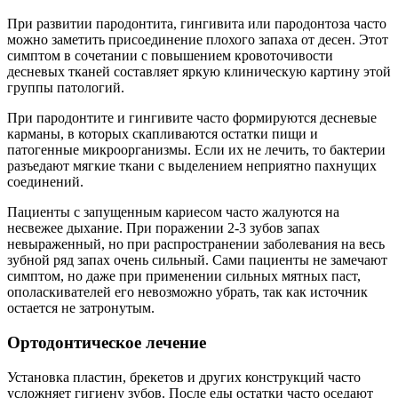
При развитии пародонтита, гингивита или пародонтоза часто
можно заметить присоединение плохого запаха от десен. Этот
симптом в сочетании с повышением кровоточивости
десневых тканей составляет яркую клиническую картину этой
группы патологий.
При пародонтите и гингивите часто формируются десневые
карманы, в которых скапливаются остатки пищи и
патогенные микроорганизмы. Если их не лечить, то бактерии
разъедают мягкие ткани с выделением неприятно пахнущих
соединений.
Пациенты с запущенным кариесом часто жалуются на
несвежее дыхание. При поражении 2-3 зубов запах
невыраженный, но при распространении заболевания на весь
зубной ряд запах очень сильный. Сами пациенты не замечают
симптом, но даже при применении сильных мятных паст,
ополаскивателей его невозможно убрать, так как источник
остается не затронутым.
Ортодонтическое лечение
Установка пластин, брекетов и других конструкций часто
усложняет гигиену зубов. После еды остатки часто оседают