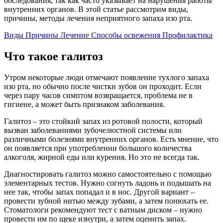
обследования, так как часто указывает на нарушения работы
внутренних органов. В этой статье рассмотрим виды,
причины, методы лечения неприятного запаха изо рта.
Виды
Причины
Лечение
Способы освежения
Профилактика
Что такое галитоз
Утром некоторые люди отмечают появление тухлого запаха
изо рта, но обычно после чистки зубов он проходит. Если
через пару часов симптом возвращается, проблема не в
гигиене, а может быть признаком заболевания.
Галитоз – это стойкий запах из ротовой полости, который
вызван заболеваниями зубочелюстной системы или
различными болезнями внутренних органов. Есть мнение, что
он появляется при употреблении большого количества
алкоголя, жирной еды или курения. Но это не всегда так.
Диагностировать галитоз можно самостоятельно с помощью
элементарных тестов. Нужно согнуть ладонь и подышать на
нее так, чтобы запах попадал и в нос. Другой вариант –
провести зубной нитью между зубами, а затем понюхать ее.
Стоматологи рекомендуют тест с ватным диском – нужно
провести им по щеке изнутри, а затем оценить запах.