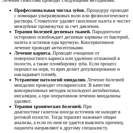
Лечение симптома проводят следующими методиками:
Профессиональная чистка зубов.
Процедуру проводят
с помощью ультразвуковых волн или физиологического
раствора. Стоматолог удаляет скопление налета и чистит
межзубные промежутки за счет давления.
Терапия болезней десневых тканей.
Пародонтолог
осторожно освобождает десневые карманы от бактерий,
налета и остатков еды вручную. Консервативное
лечение проводят антисептиками.
Лечение кариеса.
Проводят очищение от
поверхностного кариеса или удаление отложений в
полости, а также пломбировку зуба. Если процесс
перешел на нерв, то врач делает депульпирование и
накладывает пломбу.
Устранение патологий миндалин.
Лечение болезней
миндалин проводит отоларинголог. В качестве
консервативных методик используют антибиотики,
ингаляции, а при оперативном лечении миндалины
удаляют.
Терапия хронических болезней.
При
диагностике галитоза иногда источник не находят в
ротовой полости. Тогда терапевт назначает общие
анализы, а если по ним не удается выяснить причину,
пациента направляют к другому специалисту.