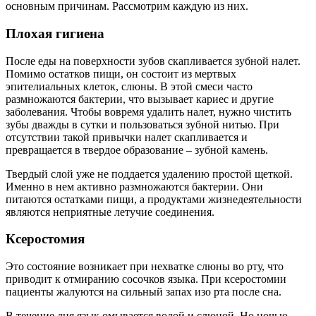
основным причинам. Рассмотрим каждую из них.
Плохая гигиена
После еды на поверхности зубов скапливается зубной налет.
Помимо остатков пищи, он состоит из мертвых
эпителиальных клеток, слюны. В этой смеси часто
размножаются бактерии, что вызывает кариес и другие
заболевания. Чтобы вовремя удалить налет, нужно чистить
зубы дважды в сутки и пользоваться зубной нитью. При
отсутствии такой привычки налет скапливается и
превращается в твердое образование – зубной камень.
Твердый слой уже не поддается удалению простой щеткой.
Именно в нем активно размножаются бактерии. Они
питаются остатками пищи, а продуктами жизнедеятельности
являются неприятные летучие соединения.
Ксеростомия
Это состояние возникает при нехватке слюны во рту, что
приводит к отмиранию сосочков языка. При ксеростомии
пациенты жалуются на сильный запах изо рта после сна.
В течение дня язык омывается водой и слюной. Но ночью