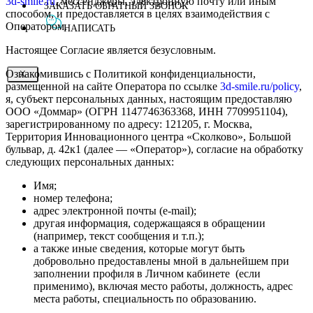
3d-smile.ru
, мессенджеры, электронную почту или иным
ЗАКАЗАТЬ ОБРАТНЫЙ ЗВОНОК
способом, и предоставляется в целях взаимодействия с
Оператором.
НАПИСАТЬ
Настоящее Согласие является безусловным.
Ознакомившись с Политикой конфиденциальности,
X
размещенной на сайте Оператора по ссылке
3d-smile.ru/policy
,
я, субъект персональных данных, настоящим предоставляю
ООО «Доммар» (ОГРН 1147746363368, ИНН 7709951104),
зарегистрированному по адресу: 121205, г. Москва,
Территория Инновационного центра «Сколково», Большой
бульвар, д. 42к1 (далее — «Оператор»), согласие на обработку
следующих персональных данных:
Имя;
номер телефона;
адрес электронной почты (e-mail);
другая информация, содержащаяся в обращении
(например, текст сообщения и т.п.);
а также иные сведения, которые могут быть
добровольно предоставлены мной в дальнейшем при
заполнении профиля в Личном кабинете
(если
применимо), включая место работы, должность, адрес
места работы, специальность по образованию.