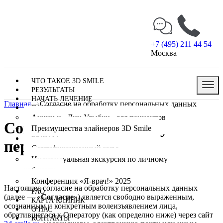
+7 (495) 211 44 54
Москва
ЧТО ТАКОЕ 3D SMILE
РЕЗУЛЬТАТЫ
НАЧАТЬ ЛЕЧЕНИЕ
Главная
Согласие на обработку персональных данных
ПАЦИЕНТАМ
Акции и «Дни Улыбки» для пациентов
Согласие на обработку
Преимущества элайнеров 3D Smile
ВРАЧАМ
персональных данных
Сертификационный курс
Индивидуальная экскурсия по личному
кабинету
Конференция «Я-врач!» 2025
Настоящее согласие на обработку персональных данных
FAQ
(далее — «
Согласие
») является свободно выраженным,
КАРТА КЛИНИК
осознанным и конкретным волеизъявлением лица,
О НАС
обратившегося к Оператору (как определно ниже) через сайт
КОНТАКТЫ