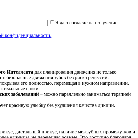
Я даю согласие на получение
ой конфиденциальности.
ого Интеллекта
для планирования движения не только
ть безопасные движения зубов без риска рецессий.
покрывая его полностью, перемещая в нужном направлении.
птимальные сроки.
еских заболеваний
– можно параллельно заниматься терапией
хочет красивую улыбку без ухудшения качества дикции.
прикус, дистальный прикус, наличие межзубных промежутков и
убные единицы, не перемещая ровные. Это доступно благодаря