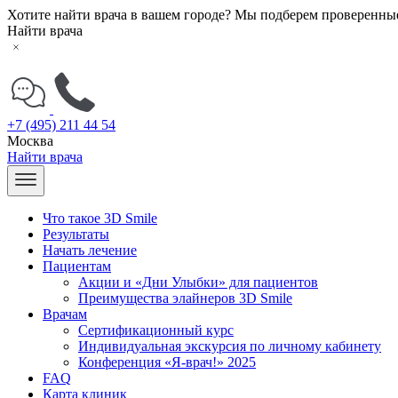
Хотите найти врача в вашем городе? Мы подберем проверенны
Найти врача
+7 (495) 211 44 54
Москва
Найти врача
Что такое 3D Smile
Результаты
Начать лечение
Пациентам
Акции и «Дни Улыбки» для пациентов
Преимущества элайнеров 3D Smile
Врачам
Сертификационный курс
Индивидуальная экскурсия по личному кабинету
Конференция «Я-врач!» 2025
FAQ
Карта клиник