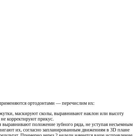
 применяются ортодонтами — перечислим их:
жутки, маскируют сколы, выравнивают наклон или высоту
а не корректируют прикус.
 выравнивают положение зубного ряда, не уступая несъемным
двигают их, согласно запланированным движениям в 3D плане
зультат. Примерно через 2 недели начнется ваше исправление