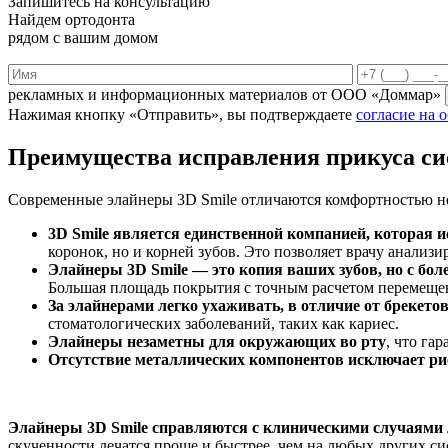
Запишитесь на консультацию
Найдем ортодонта
рядом с вашим домом
рекламных и информационных материалов от ООО «Доммар»
Нажимая кнопку «Отправить», вы подтверждаете
согласие на 
Преимущества исправления прикуса си
Современные элайнеры 3D Smile отличаются комфортностью н
3D Smile является единственной компанией, которая и
коронок, но и корней зубов. Это позволяет врачу анализ
Элайнеры 3D Smile — это копия ваших зубов, но с бо
Большая площадь покрытия с точным расчетом перемеще
За элайнерами легко ухаживать, в отличие от брекето
стоматологических заболеваний, таких как кариес.
Элайнеры незаметны для окружающих во рту
, что га
Отсутствие металлических компонентов исключает рис
Элайнеры 3D Smile справляются с клиническими случаями 
скученности лечатся проще и быстрее, чем на любых других си