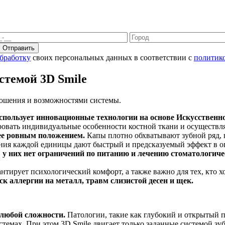
Отправить
обработку
своих персональных данных в соответствии с
политик
стемой 3D Smile
ошения и возможностями системы.
спользует
инновационные технологии на основе Искусственн
ировать индивидуальные особенности костной ткани и осуществля
лее ровным положением.
Капы плотно обхватывают зубной ряд, 
ния каждой единицы дают быстрый и предсказуемый эффект в о
в у них нет ограничений по питанию и лечению стоматологич
рантирует психологический комфорт, а также важно для тех, кто 
к аллергии на металл, травм слизистой десен и щек.
любой сложности.
Патологии, такие как глубокий и открытый 
стемах. При этом 3D Smile двигает только заданные системой з