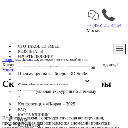
+7 (495) 211 44 54
Москва
ЧТО ТАКОЕ 3D SMILE
РЕЗУЛЬТАТЫ
НАЧАТЬ ЛЕЧЕНИЕ
Главная
Блог
Сколько носить элайнеры
ПАЦИЕНТАМ
Хотите попасть на бесплатную консультацию к ортодонту?
Акции и «Дни Улыбки» для пациентов
Узнать про акции в клиниках
Преимущества элайнеров 3D Smile
ВРАЧАМ
Сколько носить элайнеры
Сертификационный курс
Индивидуальная экскурсия по личному
кабинету
Конференция «Я-врач!» 2025
FAQ
КАРТА КЛИНИК
Элайнеры – съемная ортодонтическая конструкция,
О НАС
предназначенная для исправления аномалий прикуса и
КОНТАКТЫ