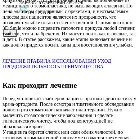
кривизны зубов. Это прозрачные изделия, выполненные из
ЗАКАЗАТЬ ОБРАТНЫЙ ЗВОНОК
медицинского термопластика, не вызывающих аллергии. По
цене элайнеры сопоставимы с брекетами, и неотъемлемым
НАПИСАТЬ
плюсом для пациентов является их прозрачность, что
позволяет улыбке оставаться естественной. С помощью капп
3D Smile можно исправить патологии прикуса любой степени
X
тяжести, что и на брекетах. Их могут носить как взрослые, так
и дети. В статье расскажем, какие этапы включает лечение и
как долго придется носить капы для восстановления улыбки.
ЛЕЧЕНИЕ
ПРАВИЛА ИСПОЛЬЗОВАНИЯ
УХОД
ПРОДОЛЖИТЕЛЬНОСТЬ
ПРЕИМУЩЕСТВА
Как проходит лечение
Перед установкой элайнеров пациент проходит диагностику у
врача-ортодонта. После осмотра и тщательного обследования
полости рта стоматолог назначает план терапии. Нужно
вылечить стоматологические заболевания и сделать
гигиеническую чистку, чтобы под конструкцией не
образовался кариес.
У пациента берется слепок или скан обеих челюстей, по
которому в компьютерной программе создается трехмерная