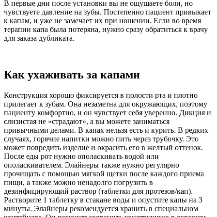
В первые дни после установки вы не ощущаете боли, но
чувствуете давление на зубы. Постепенно пациент привыкает
к капам, и уже не замечает их при ношении. Если во время
терапии капа была потеряна, нужно сразу обратиться к врачу
для заказа дубликата.
Как ухаживать за капами
Конструкция хорошо фиксируется в полости рта и плотно
прилегает к зубам. Она незаметна для окружающих, поэтому
пациенту комфортно, и он чувствует себя уверенно. Дикция и
слизистая не «страдают», а вы можете заниматься
привычными делами. В капах нельзя есть и курить. В редких
случаях, горячие напитки можно пить через трубочку. Это
может повредить изделие и окрасить его в желтый оттенок.
После еды рот нужно ополаскивать водой или
ополаскивателем. Элайнеры также нужно регулярно
прочищать с помощью мягкой щетки после каждого приема
пищи, а также можно ненадолго погрузить в
дезинфицирующий раствор (таблетки для протезов/кап).
Растворите 1 таблетку в стакане воды и опустите капы на 3
минуты. Элайнеры рекомендуется хранить в специальном